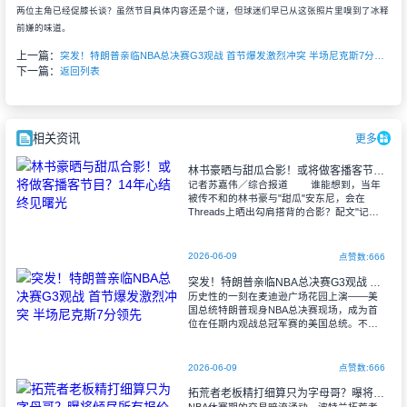
两位主角已经促膝长谈？虽然节目具体内容还是个谜，但球迷们早已从这张照片里嗅到了冰释
前嫌的味道。
上一篇：
突发！特朗普亲临NBA总决赛G3观战 首节爆发激烈冲突 半场尼克斯7分领先
下一篇：
返回列表
相关资讯
更多
林书豪晒与甜瓜合影！或将做客播客节目？14年心结终见曙光
记者苏嘉伟／综合报道 谁能想到，当年
被传不和的林书豪与"甜瓜"安东尼，会在
Threads上晒出勾肩搭背的合影？配文"记得
关注@7pminbrooklyn"的暗示，立刻点燃了
球迷圈——这分
2026-06-09
点赞数:666
突发！特朗普亲临NBA总决赛G3观战 首节爆发激烈冲突 半场尼克斯7分领先
历史性的一刻在麦迪逊广场花园上演——美
国总统特朗普现身NBA总决赛现场，成为首
位在任期内观战总冠军赛的美国总统。不过
这位特殊观众似乎不太受欢迎，严格的安检
程序引发球迷不满，全场嘘声四起。尼克斯
队在
2026-06-09
点赞数:666
拓荒者老板精打细算只为字母哥？曝将倾尽所有报价 续约与否在所不惜