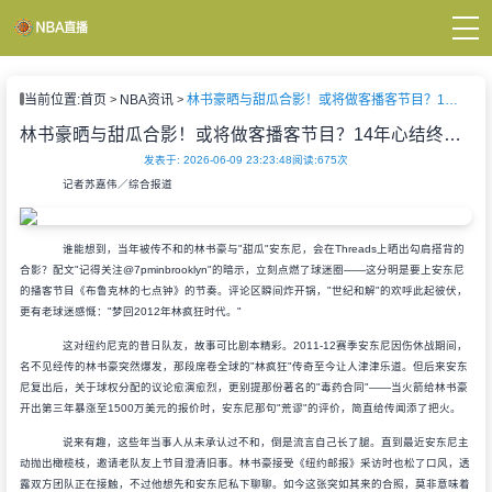
页
当前位置:
首页
NBA资讯
林书豪晒与甜瓜合影！或将做客播客节目？14年心结终见曙光
A直播
直播
林书豪晒与甜瓜合影！或将做客播客节目？14年心结终见曙光
直播
发表于: 2026-06-09 23:23:48
阅读:
675次
A新闻
记者苏嘉伟／综合报道
A录像
谁能想到，当年被传不和的林书豪与"甜瓜"安东尼，会在Threads上晒出勾肩搭背的
合影？配文"记得关注@7pminbrooklyn"的暗示，立刻点燃了球迷圈——这分明是要上安东尼
的播客节目《布鲁克林的七点钟》的节奏。评论区瞬间炸开锅，"世纪和解"的欢呼此起彼伏，
更有老球迷感慨："梦回2012年林疯狂时代。"
这对纽约尼克的昔日队友，故事可比剧本精彩。2011-12赛季安东尼因伤休战期间，
名不见经传的林书豪突然爆发，那段席卷全球的"林疯狂"传奇至今让人津津乐道。但后来安东
尼复出后，关于球权分配的议论愈演愈烈，更别提那份著名的"毒药合同"——当火箭给林书豪
开出第三年暴涨至1500万美元的报价时，安东尼那句"荒谬"的评价，简直给传闻添了把火。
说来有趣，这些年当事人从未承认过不和，倒是流言自己长了腿。直到最近安东尼主
动抛出橄榄枝，邀请老队友上节目澄清旧事。林书豪接受《纽约邮报》采访时也松了口风，透
露双方团队正在接触，不过他想先和安东尼私下聊聊。如今这张突如其来的合照，莫非意味着