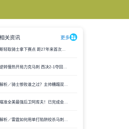
相关资讯
更多
尼克斯轻取骑士拿下赛点 距27年来首次总决赛仅一步之遥
雷霆逆转慢热开局力克马刺 西决2-1夺回主场优势
深度解析／骑士惨败谁之过？主帅糟蹋双塔优势 三大战犯浮出水面
勇士瞄准全美最强后卫阿库夫！已完成会面 模板锁定利拉德与德隆
深度解析／雷霆如何用单打陷阱绞杀马刺？福克斯缺阵引发连锁雪崩