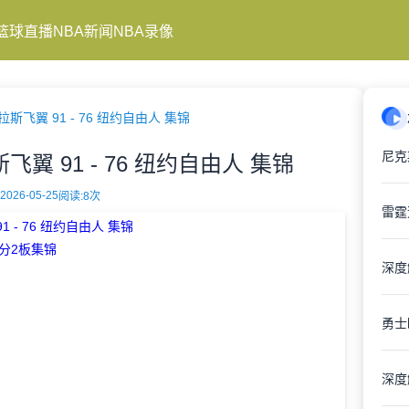
篮球直播
NBA新闻
NBA录像
斯飞翼 91 - 76 纽约自由人 集锦
飞翼 91 - 76 纽约自由人 集锦
2026-05-25
阅读:
8次
 - 76 纽约自由人 集锦
6分2板集锦