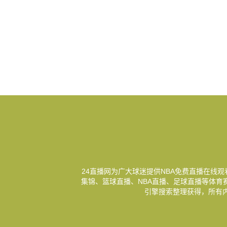
24直播网为广大球迷提供NBA免费直播在线观
集锦、篮球直播、NBA直播、足球直播等体育
引擎搜索整理获得，所有