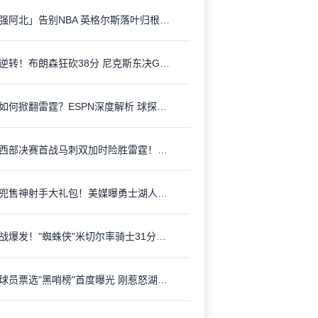
「最强阿北」告别NBA 英格尔斯落叶归根重返澳洲篮坛
惊天逆转！布朗森狂砍38分 尼克斯东决G1上演22分大翻盘
马刺如何掀翻雷霆？ESPN深度解析 球探点破胜负命门：失误控制定生死
NBA西部决赛首战马刺双加时险胜雷霆！文班亚马狂砍41+24天神下凡
掘金兜售神射手大礼包！美媒曝勇士湖人争夺战：巴特勒意外成交易筹码
生死战爆发！"蜘蛛侠"米切尔率骑士31分狂胜 生涯首进分区决赛
NBA球员票选"黑哨榜"首度曝光 刚惹怒湖人的裁判竟成最差