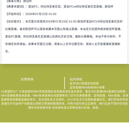
【赛事分类】
欧冠杯
【赛事关键词】：里加FC，阿拉特亚美尼亚、里加FCvs阿拉特亚美尼亚直播、欧冠杯
【开始时间】：2026年07月15日 01:00
【友好提示】：本页面为您提供2026年07月15日 01:00 欧冠杯里加FCVS阿拉特亚美尼亚的
比赛直播，喜欢欧冠杯可以提前收藏本页面以免错过直播。本站还为您提供相关欧冠杯直播、
里加FC直播、阿拉特亚美尼亚直播以及两队历史交锋、最新比赛赛程。本站不参与制作、不
存储任何资源由。如果本页面已过期，或者以上信号位都无效，请进入主页查看最新直播新
号。
友情链接
站内导航
首页
NBA直播
足球直播
篮球直播
NBA新闻
NBA录像
24直播网为广大球迷提供NBA免费直播在线观看高清无插件服务，整合JRS直播NBA直播在线观看、
NBA直播免费高清直播、NBA免费直播在线直播等热门信号及赛事集锦、篮球直播、NBA直播、足球
直播等体育赛事直播和资讯，完全绿色安全无插件，24小时全天为您更新直播信号。我们所有的体育
直播信号均由用户收集或从搜索引擎搜索整理获得，所有内容均来自互联网，我们自身不提供任何直
播信号和视频内容 如有侵权请立即联系我们处理，谢谢。