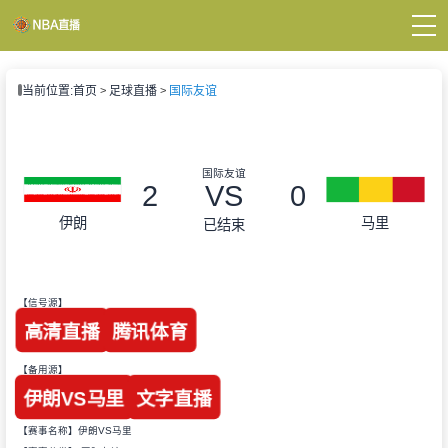
页
当前位置:
首页
足球直播
国际友谊
A直播
直播
直播
A新闻
国际友谊
A录像
2
VS
0
伊朗
马里
已结束
【信号源】
高清直播
腾讯体育
【备用源】
伊朗VS马里
文字直播
【赛事名称】伊朗VS马里