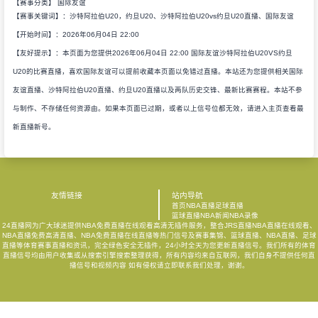
【赛事分类】
国际友谊
【赛事关键词】：沙特阿拉伯U20，约旦U20、沙特阿拉伯U20vs约旦U20直播、国际友谊
【开始时间】：2026年06月04日 22:00
【友好提示】：本页面为您提供2026年06月04日 22:00 国际友谊沙特阿拉伯U20VS约旦
U20的比赛直播，喜欢国际友谊可以提前收藏本页面以免错过直播。本站还为您提供相关国际
友谊直播、沙特阿拉伯U20直播、约旦U20直播以及两队历史交锋、最新比赛赛程。本站不参
与制作、不存储任何资源由。如果本页面已过期，或者以上信号位都无效，请进入主页查看最
新直播新号。
友情链接
站内导航
首页
NBA直播
足球直播
篮球直播
NBA新闻
NBA录像
24直播网为广大球迷提供NBA免费直播在线观看高清无插件服务，整合JRS直播NBA直播在线观看、
NBA直播免费高清直播、NBA免费直播在线直播等热门信号及赛事集锦、篮球直播、NBA直播、足球
直播等体育赛事直播和资讯，完全绿色安全无插件，24小时全天为您更新直播信号。我们所有的体育
直播信号均由用户收集或从搜索引擎搜索整理获得，所有内容均来自互联网，我们自身不提供任何直
播信号和视频内容 如有侵权请立即联系我们处理，谢谢。