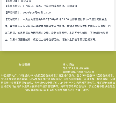
【赛事分类】
国际友谊
【赛事关键词】：巴拿马，波黑、巴拿马vs波黑直播、国际友谊
【开始时间】：2026年06月07日 03:00
【友好提示】：本页面为您提供2026年06月07日 03:00 国际友谊巴拿马VS波黑的比赛直
播，喜欢国际友谊可以提前收藏本页面以免错过直播。本站还为您提供相关国际友谊直播、巴
拿马直播、波黑直播以及两队历史交锋、最新比赛赛程。本站不参与制作、不存储任何资源
由。如果本页面已过期，或者以上信号位都无效，请进入主页查看最新直播新号。
友情链接
站内导航
首页
NBA直播
足球直播
篮球直播
NBA新闻
NBA录像
24直播网为广大球迷提供NBA免费直播在线观看高清无插件服务，整合JRS直播NBA直播在线观看、
NBA直播免费高清直播、NBA免费直播在线直播等热门信号及赛事集锦、篮球直播、NBA直播、足球
直播等体育赛事直播和资讯，完全绿色安全无插件，24小时全天为您更新直播信号。我们所有的体育
直播信号均由用户收集或从搜索引擎搜索整理获得，所有内容均来自互联网，我们自身不提供任何直
播信号和视频内容 如有侵权请立即联系我们处理，谢谢。