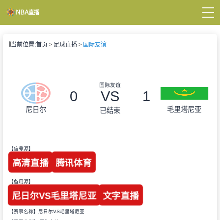
页
当前位置:
首页
足球直播
国际友谊
A直播
直播
直播
A新闻
国际友谊
A录像
0
VS
1
尼日尔
毛里塔尼亚
已结束
【信号源】
高清直播
腾讯体育
【备用源】
尼日尔VS毛里塔尼亚
文字直播
【赛事名称】尼日尔VS毛里塔尼亚