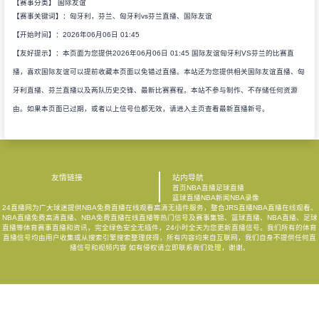
【赛事分类】
国际友谊
【赛事关键词】：匈牙利，芬兰、匈牙利vs芬兰直播、国际友谊
【开始时间】：2026年06月06日 01:45
【友好提示】：本页面为您提供2026年06月06日 01:45 国际友谊匈牙利VS芬兰的比赛直
播，喜欢国际友谊可以提前收藏本页面以免错过直播。本站还为您提供相关国际友谊直播、匈
牙利直播、芬兰直播以及两队历史交锋、最新比赛赛程。本站不参与制作、不存储任何资源
由。如果本页面已过期，或者以上信号位都无效，请进入主页查看最新直播新号。
友情链接
站内导航
首页
NBA直播
足球直播
篮球直播
NBA新闻
NBA录像
24直播网为广大球迷提供NBA免费直播在线观看高清无插件服务，整合JRS直播NBA直播在线观看、
NBA直播免费高清直播、NBA免费直播在线直播等热门信号及赛事集锦、篮球直播、NBA直播、足球
直播等体育赛事直播和资讯，完全绿色安全无插件，24小时全天为您更新直播信号。我们所有的体育
直播信号均由用户收集或从搜索引擎搜索整理获得，所有内容均来自互联网，我们自身不提供任何直
播信号和视频内容 如有侵权请立即联系我们处理，谢谢。