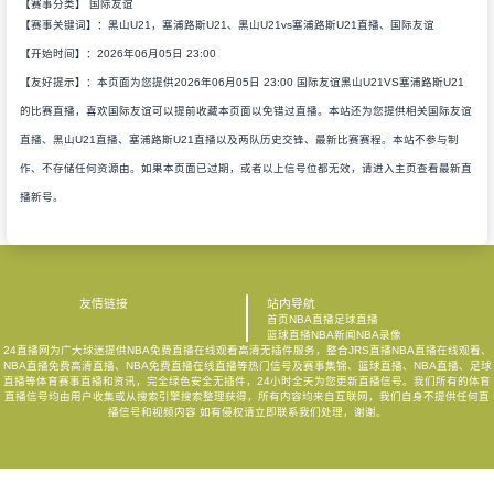
【赛事分类】
国际友谊
【赛事关键词】：黑山U21，塞浦路斯U21、黑山U21vs塞浦路斯U21直播、国际友谊
【开始时间】：2026年06月05日 23:00
【友好提示】：本页面为您提供2026年06月05日 23:00 国际友谊黑山U21VS塞浦路斯U21
的比赛直播，喜欢国际友谊可以提前收藏本页面以免错过直播。本站还为您提供相关国际友谊
直播、黑山U21直播、塞浦路斯U21直播以及两队历史交锋、最新比赛赛程。本站不参与制
作、不存储任何资源由。如果本页面已过期，或者以上信号位都无效，请进入主页查看最新直
播新号。
友情链接
站内导航
首页
NBA直播
足球直播
篮球直播
NBA新闻
NBA录像
24直播网为广大球迷提供NBA免费直播在线观看高清无插件服务，整合JRS直播NBA直播在线观看、
NBA直播免费高清直播、NBA免费直播在线直播等热门信号及赛事集锦、篮球直播、NBA直播、足球
直播等体育赛事直播和资讯，完全绿色安全无插件，24小时全天为您更新直播信号。我们所有的体育
直播信号均由用户收集或从搜索引擎搜索整理获得，所有内容均来自互联网，我们自身不提供任何直
播信号和视频内容 如有侵权请立即联系我们处理，谢谢。