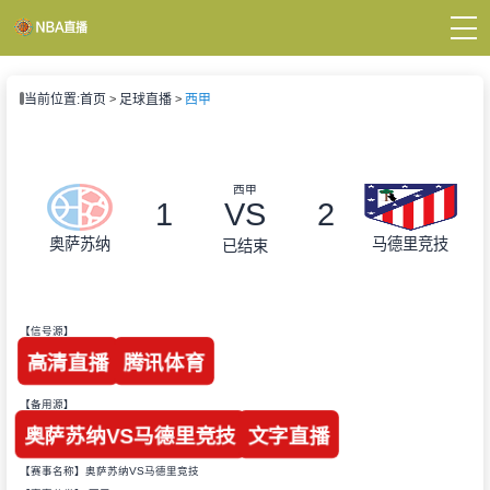
页
当前位置:
首页
足球直播
西甲
A直播
直播
直播
A新闻
西甲
A录像
1
VS
2
奥萨苏纳
马德里竞技
已结束
【信号源】
高清直播
腾讯体育
【备用源】
奥萨苏纳VS马德里竞技
文字直播
【赛事名称】奥萨苏纳VS马德里竞技