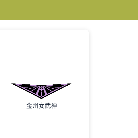
金州女武神